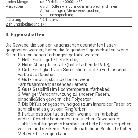
Laden Menge
um“ Behälter 40000m/20
Verpacken
durch Rollen wie 50m oder entsprechend Ihren
Anforderungen, Mehrzwecktaschen,
Vakuumverpackung
Lieferung
10-15days
Zahlungsbedingung
T/T
3.
Eigenschaften:
Die Gewebe, die von den kationischen geänderten Fasern
gesponnen werden, haben die folgenden Eigenschaften, wenn
Sie mit kationischen Färbungen gefärbt werden:
1. Helle Farbe, gute tiefe Farbe;
2. Hohe Absorptionsrate (hohe färbende Rate);
3. Gute Festigkeit zum Sonnenlicht und zu verblassender
Farbe des Rauches;
4. Gute Färbungskompatibilität wenn
Farbzusammenpassendes Färben;
5. Gute Stabilität im Hochtemperaturfärbebad;
6. Weniger Verschmutzung zu anderen Fasern,
einschließlich gewöhnliche Polyester;
7. Die Diffusionsgeschwindigkeit zum Innere der Faser ist
schnell und es gibt kein Ringfärben;
8. Färbungsstabilität ist hoch, wenn pH in Färbebad
ändert. Gewebe können mit natürlichen Geweben im
Hinblick auf tragenden Komfort und helle Farbe verglichen
werden und senken in Preis als natürliche Seide, die hohen
Mehrwert erzeugen kann.