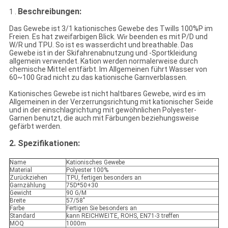
Beschreibungen:
1 .
Das Gewebe ist 3/1 kationisches Gewebe des Twills 100%P im
Freien. Es hat zweifarbigen Blick.
Wir
beenden es mit P/D und
W/R und TPU. So ist es wasserdicht und breathable. Das
Gewebe ist in der Skifahrenabnutzung und -Sportkleidung
allgemein verwendet. Kation werden normalerweise durch
chemische Mittel entfärbt. Im Allgemeinen führt Wasser von
60~100 Grad nicht zu das kationische Garnverblassen.
Kationisches Gewebe ist nicht haltbares Gewebe, wird es im
Allgemeinen in der Verzerrungsrichtung mit kationischer Seide
und in der einschlagrichtung mit gewöhnlichen Polyester-
Garnen benutzt, die auch mit Färbungen beziehungsweise
gefärbt werden.
2.
Spezifikationen:
Name
Kationisches Gewebe
Material
Polyester 100%
Zurückziehen
TPU, fertigen besonders an
Garnzählung
75D*50+30
Gewicht
90 G/M
Breite
57/58"
Farbe
Fertigen Sie besonders an
Standard
kann REICHWEITE, ROHS, EN71-3 treffen
MOQ
1000m