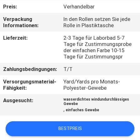
Preis:
Verhandelbar
TRETEN
Verpackung
In den Rollen setzen Sie jede
SIE
Informationen:
Rolle in Plastiktasche
MIT
Lieferzeit:
2-3 Tage für Laborbad 5-7
UNS
Tage für Zustimmungsprobe
der einfachen Farbe 10-15
IN
Tage für Zustimmungspr
VERBINDUNG
Zahlungsbedingungen:
T/T
Versorgungsmaterial-
Yard/Yards pro Monats-
NACHRICHTEN
Fähigkeit:
Polyester-Gewebe
Ausgesucht:
wasserdichtes windundurchlässiges
Gewebe
FÄLLE
,
einfaches Gewebe
COMPANY
BESTPREIS
NEWS