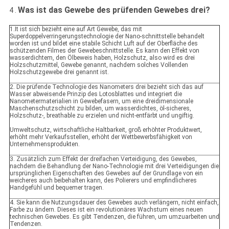
Was ist das Gewebe des prüfenden Gewebes drei?
4 .
1.It ist sich bezieht eine auf Art Gewebe, das mit
Superdoppelverringerungstechnologie der Nano-schnittstelle behandelt
worden ist und bildet eine stabile Schicht Luft auf der Oberfläche des
schützenden Filmes der Gewebeschnittstelle. Es kann den Effekt von
wasserdichtem, den Ölbeweis haben, Holzschutz, also wird es drei
Holzschutzmittel, Gewebe genannt, nachdem solches Vollenden
Holzschutzgewebe drei genannt ist.
2. Die prüfende Technologie des Nanometers drei bezieht sich das auf
Wasser abweisende Prinzip des Lotosblattes und integriert die
Nanometermaterialien in Gewebefasern, um eine dreidimensionale
Maschenschutzschicht zu bilden, um wasserdichtes, öl-sicheres,
Holzschutz-, breathable zu erzielen und nicht-entfärbt und ungiftig.
Umweltschutz, wirtschaftliche Haltbarkeit, groß erhöhter Produktwert,
erhöht mehr Verkaufsstellen, erhöht der Wettbewerbsfähigkeit von
Unternehmensprodukten.
3. Zusätzlich zum Effekt der dreifachen Verteidigung, des Gewebes,
nachdem die Behandlung der Nano-Technologie mit drei Verteidigungen die
ursprünglichen Eigenschaften des Gewebes auf der Grundlage von ein
weicheres auch beibehalten kann, des Polierers und empfindlicheres
Handgefühl und bequemer tragen.
4. Sie kann die Nutzungsdauer des Gewebes auch verlängern, nicht einfach,
Farbe zu ändern. Dieses ist ein revolutionäres Wachstum eines neuen
technischen Gewebes. Es gibt Tendenzen, die führen, um umzuarbeiten und
Tendenzen.