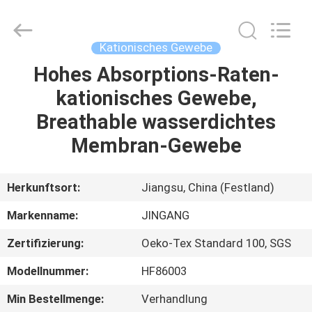
2025
Suzhou
Jingang
Textile
Co.,Ltd.
Kationisches Gewebe
All
Rights
Reserved.
Hohes Absorptions-Raten-
HAUS
kationisches Gewebe,
PRODUKTE
Breathable wasserdichtes
Membran-Gewebe
ÜBER
UNS
Herkunftsort:
Jiangsu, China (Festland)
Markenname:
JINGANG
FABRIK-
Zertifizierung:
Oeko-Tex Standard 100, SGS
AUSFLUG
Modellnummer:
HF86003
QUALITÄTSKONTROLLE
Min Bestellmenge:
Verhandlung