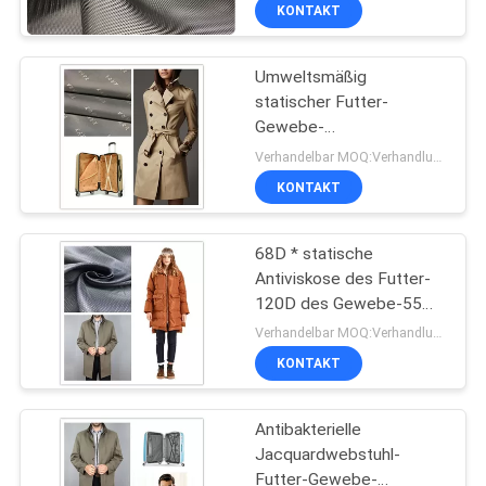
dickflüssiges
KONTAKT
Mantel-/Handtaschen-
TRETEN
Futter-Gewebe
Umweltsmäßig
SIE
statischer Futter-
MIT
Gewebe-
UNS
Antijacquardwebstuhl-
Verhandelbar MOQ:Verhandlung
anti- Riss für
IN
KONTAKT
Kleid/Taschen
VERBINDUNG
68D * statische
Antiviskose des Futter-
NACHRICHTEN
120D des Gewebe-55%
des Polyester-45%
Verhandelbar MOQ:Verhandlung
gleichmäßig gefärbt
FÄLLE
KONTAKT
Antibakterielle
COMPANY
Jacquardwebstuhl-
NEWS
Futter-Gewebe-