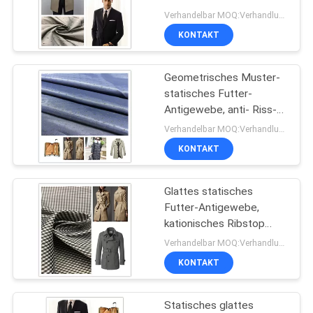
Zunahme-Kleidungs-
Verhandelbar MOQ:Verhandlung
Stärke halten warm
SITEMAP
KONTAKT
Geometrisches Muster-
PRIVACY
statisches Futter-
POLICY
Antigewebe, anti- Riss-
Futter-Polyester-
Verhandelbar MOQ:Verhandlung
Gewebe
KONTAKT
Glattes statisches
Futter-Antigewebe,
kationisches Ribstop
kopiert, Gewebe
Verhandelbar MOQ:Verhandlung
zeichnend
KONTAKT
Statisches glattes