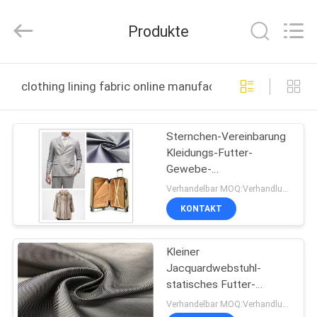
2025
Suzhou
Jingang
Produkte
Textile
Co.,Ltd.
All
Rights
Reserved.
HAUS
clothing lining fabric online manufacture
PRODUKTE
Sternchen-Vereinbarung
Kleidungs-Futter-
ÜBER
Gewebe-
UNS
umweltfreundliches
Verhandelbar MOQ:Verhandlung
glattes Handgefühl
KONTAKT
FABRIK-
Kleiner
AUSFLUG
Jacquardwebstuhl-
statisches Futter-
QUALITÄTSKONTROLLE
Antigewebe, Poly -
Verhandelbar MOQ:Verhandlung