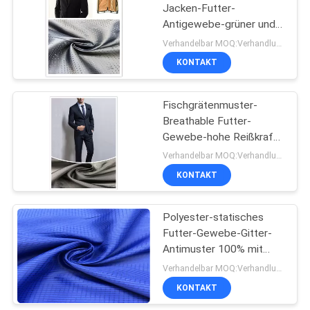
Jacken-Futter-
Antigewebe-grüner und
Umweltschutz-Färben
Verhandelbar MOQ:Verhandlung
KONTAKT
Fischgrätenmuster-
Breathable Futter-
Gewebe-hohe Reißkraft-
Feuchtigkeitsaufnahme
Verhandelbar MOQ:Verhandlung
KONTAKT
Polyester-statisches
Futter-Gewebe-Gitter-
Antimuster 100% mit
hoher Farbechtheit
Verhandelbar MOQ:Verhandlung
KONTAKT