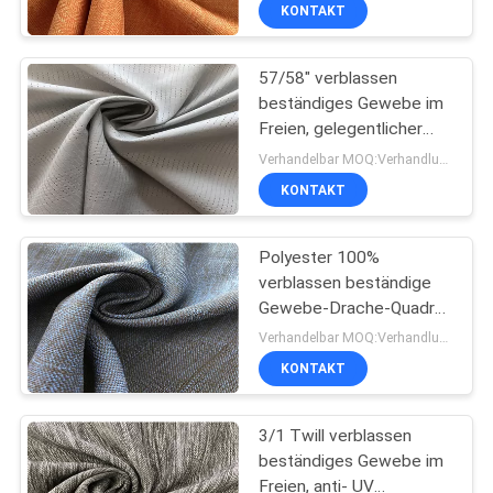
Sun im Freien
KONTAKT
TRETEN
57/58" verblassen
SIE
beständiges Gewebe im
MIT
Freien, gelegentlicher
UNS
Raum beständiges
Verhandelbar MOQ:Verhandlung
Gewebe Sun im Freien
IN
KONTAKT
VERBINDUNG
Polyester 100%
verblassen beständige
NACHRICHTEN
Gewebe-Drache-Quadrat
Ribstop Imprägnierung im
Verhandelbar MOQ:Verhandlung
Freien
FÄLLE
KONTAKT
3/1 Twill verblassen
COMPANY
beständiges Gewebe im
NEWS
Freien, anti- UV