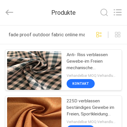
2025
Suzhou
Jingang
Produkte
Textile
Co.,Ltd.
All
Rights
Reserved.
HAUS
fade proof outdoor fabric online manufacture
PRODUKTE
Anti- Riss verblassen
Gewebe-im Freien
ÜBER
mechanische
UNS
Ausdehnung Ribstop des
Verhandelbar MOQ:Verhandlung
Beweis-Gewebe-150D
KONTAKT
FABRIK-
225D verblassen
AUSFLUG
beständiges Gewebe im
Freien, Sportkleidung
QUALITÄTSKONTROLLE
beständiges Gewebe
Verhandelbar MOQ:Verhandlung