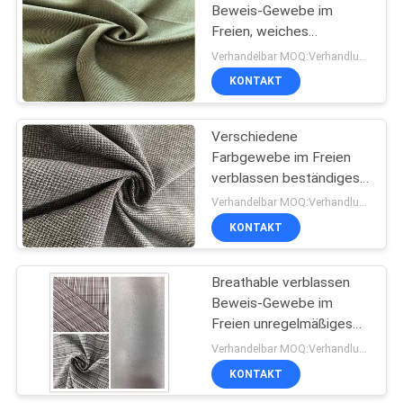
Beweis-Gewebe im
Freien, weiches
Breathable Gewebe für
Verhandelbar MOQ:Verhandlung
Sport-Stoffe
KONTAKT
Verschiedene
Farbgewebe im Freien
verblassen beständiges
150D * 2 * 150D *
Verhandelbar MOQ:Verhandlung
Schaftmaschine 2 mit
KONTAKT
Houndstooth
Breathable verblassen
Beweis-Gewebe im
Freien unregelmäßiges
Mattribstop für
Verhandelbar MOQ:Verhandlung
Baumwolle - aufgefüllte
KONTAKT
Jacke