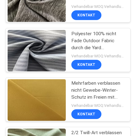
verblassen beständiges
Verhandelbar MOQ:Verhandlung
Polsterungs-Gewebe
SITEMAP
KONTAKT
Polyester 100% nicht
PRIVACY
Fade Outdoor Fabric
POLICY
durch die Yard
Schaftmaschinen-
Verhandelbar MOQ:Verhandlung
Fischgrätenmuster-
KONTAKT
Beschichtung haltbar
Mehrfarben verblassen
nicht Gewebe-Winter-
Schutz im Freien mit
Fischgrätenmuster-
Verhandelbar MOQ:Verhandlung
Linien Beschichten
KONTAKT
2/2 Twill-Art verblassen