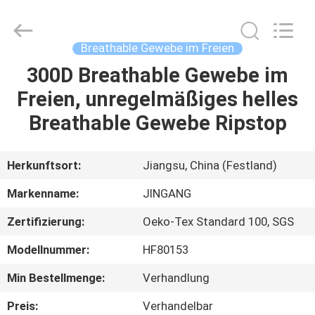
2025
Suzhou
Jingang
Textile
Co.,Ltd.
Breathable Gewebe im Freien
All
Rights
Reserved.
300D Breathable Gewebe im
HAUS
Freien, unregelmäßiges helles
PRODUKTE
Breathable Gewebe Ripstop
ÜBER
Herkunftsort:
Jiangsu, China (Festland)
UNS
Markenname:
JINGANG
Zertifizierung:
Oeko-Tex Standard 100, SGS
FABRIK-
Modellnummer:
HF80153
AUSFLUG
Min Bestellmenge:
Verhandlung
QUALITÄTSKONTROLLE
Preis:
Verhandelbar