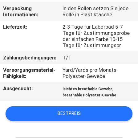
Verpackung
In den Rollen setzen Sie jede
TRETEN
Informationen:
Rolle in Plastiktasche
SIE
Lieferzeit:
2-3 Tage für Laborbad 5-7
MIT
Tage für Zustimmungsprobe
der einfachen Farbe 10-15
UNS
Tage für Zustimmungspr
IN
Zahlungsbedingungen:
T/T
VERBINDUNG
Versorgungsmaterial-
Yard/Yards pro Monats-
Fähigkeit:
Polyester-Gewebe
NACHRICHTEN
Ausgesucht:
,
leichtes breathable Gewebe
breathable Polyester-Gewebe
FÄLLE
BESTPREIS
COMPANY
NEWS