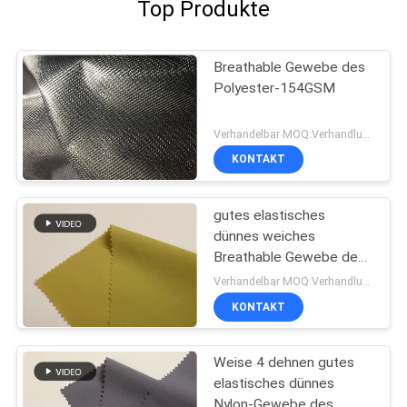
Top Produkte
Breathable Gewebe des
Polyester-154GSM
Verhandelbar MOQ:Verhandlung
KONTAKT
gutes elastisches
dünnes weiches
Breathable Gewebe des
Nylonspandex-70D
Verhandelbar MOQ:Verhandlung
KONTAKT
Weise 4 dehnen gutes
elastisches dünnes
Nylon-Gewebe des