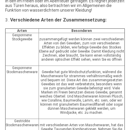
in den im Freien oder im Abenteuer getragen. Es regnet jederzeit
aus Türen heraus, also betrachten wir im Allgemeinen die
Funktion von wasserdichtem unserer Kleidung!
Verschiedene Arten der Zusammensetzung:
3 .
Arten
Besonderen
Gesponnene
Stockgewebe
zusammengefügt werden können zwei verschiedenen
Arten von den Geweben, zum von verschiedenen
Effekten zu bilden, wie farbige Gewebe des Stockes
Ebene auf gedruckt oder Gewebe. Damit Kleidung nicht
Zeichnen, aber braucht, Sie kann einen vollständig
anderen optischen Effekt sehen, wenn Sie es öffnen
Gesponnene
Stockmaschenware
Gewebe hat gute Windschutzfunktion, während die
Maschenware für strammes verhältnismäßig weich
und bequem ist. Diese Art des zusammengesetzten
Gewebes ist das weit verbreitetste, besonders wenn
sie zum granulierten Gewebe befestigt wird. Viele
Marken im Freien benutzen dieses Gewebe, genannt
weiches Oberteil. Und Maschenwaren können Plüsch,
wie Coralline, Baumwolle, Lamm, etc. sein, oder wir
können mit granuliertem Baumwollflanell oder sogar
dünnen Maschenwaren geklebt werden, um
Windjacke, etc. zu machen.
Gestrickte
Stockmaschenwaren
mit verschiedenen Arten von Maschenwaren, hat das
Gewebe Tausenden Kombinationen. Nehmen Sie die