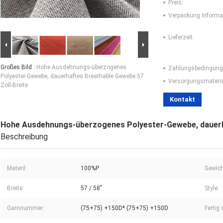
Preis:
Verpackung Informa
Lieferzeit:
Großes Bild :
Hohe Ausdehnungs-überzogenes
Zahlungsbedingung
Polyester-Gewebe, dauerhaftes Breathable Gewebe 57
Versorgungsmaterial
Zoll-Breite
Kontakt
Hohe Ausdehnungs-überzogenes Polyester-Gewebe, dauerha
Beschreibung
Materil:
100%P
Gewich
Breite:
57 / 58"
Style:
Garnnummer:
(75+75) +150D* (75+75) +150D
Fertig 