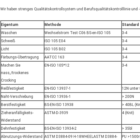
Wir haben strenges Qualitätskontrollsystem und Berufsqualitätskontrolllinie und -
Eigentum
Methode
Standard
Waschen
Wechselstrom Test C06 BS-en-ISO 105
3-4
Schweiß
ISO 105 E04
3-4
Licht
ISO 105 B02
3-4
Färbungs-Übertragung
AATCC 163
3-4
Machen Sie
EN-ISO 105*12
3-4
nass,/trockenes
Crocking
Reißfestigkeit
EN-ISO 13937-1
12N unter 
Naht-Verschiebung
EN-ISO 13936-1
> 200N
Berstfestigkeit
BS-EN-ISO 13938
> 40BL (Kn
Zieheranfälligkeits-
ASTM-D-3939
4 (Knit)
Widerstand
Dehnfestigkeit
BS-EN-ISO 13934-2
> 35bl
Abnutzungs-Widerstand
ASTM D3884-09 H-18WHEELASTM D3884-
PU >1500r