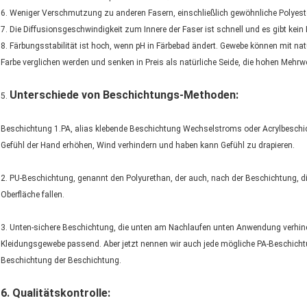
6. Weniger Verschmutzung zu anderen Fasern, einschließlich gewöhnliche Polyeste
7. Die Diffusionsgeschwindigkeit zum Innere der Faser ist schnell und es gibt kein 
8. Färbungsstabilität ist hoch, wenn pH in Färbebad ändert. Gewebe können mit na
Farbe verglichen werden und senken in Preis als natürliche Seide, die hohen Mehrw
Unterschiede von Beschichtungs-Methoden:
5.
Beschichtung 1.PA, alias klebende Beschichtung Wechselstroms oder Acrylbeschic
Gefühl der Hand erhöhen, Wind verhindern und haben kann Gefühl zu drapieren.
2. PU-Beschichtung, genannt den Polyurethan, der auch, nach der Beschichtung, d
Oberfläche fallen.
3. Unten-sichere Beschichtung, die unten am Nachlaufen unten Anwendung verhinde
Kleidungsgewebe passend. Aber jetzt nennen wir auch jede mögliche PA-Beschich
Beschichtung der Beschichtung.
6.
Qualitätskontrolle
: