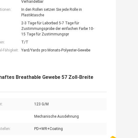
Verhandelbar
tionen:
In den Rollen setzen Sie jede Rolle in
Plastiktasche
2-3 Tage für Laborbad 5-7 Tage für
Zustimmungsprobe der einfachen Farbe 10-
15 Tage für Zustimmungspr
en:
T/T
-Fähigkeit:
Yard/Yards pro Monats-Polyester-Gewebe
ftes Breathable Gewebe 57 Zoll-Breite
t:
123 G/M
Mechanische Ausdehnung
stellen:
PD+WR+Coating