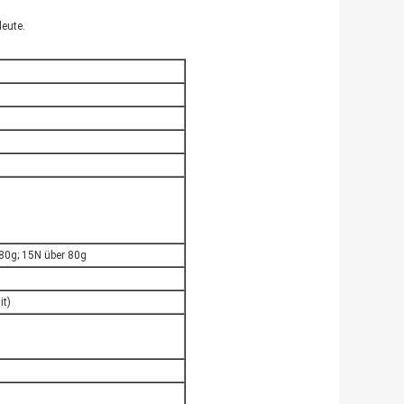
leute.
80g; 15N über 80g
it)