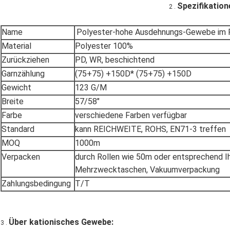
Spezifikation
2 .
Name
Polyester-hohe Ausdehnungs-Gewebe im F
Material
Polyester 100%
Zurückziehen
PD, WR, beschichtend
Garnzählung
(75+75) +150D* (75+75) +150D
Gewicht
123 G/M
Breite
57/58"
Farbe
verschiedene Farben verfügbar
Standard
kann REICHWEITE, ROHS, EN71-3 treffen
MOQ
1000m
Verpacken
durch Rollen wie 50m oder entsprechend I
Mehrzwecktaschen, Vakuumverpackung
Zahlungsbedingung
T/T
Über kationisches Gewebe:
3 .