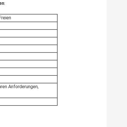
en
:
reien
hren Anforderungen,