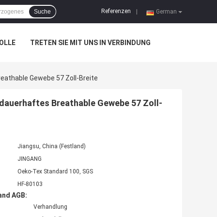
Referenzen
Suche
|
German
OLLE
TRETEN SIE MIT UNS IN VERBINDUNG
athable Gewebe 57 Zoll-Breite
auerhaftes Breathable Gewebe 57 Zoll-
Jiangsu, China (Festland)
JINGANG
Oeko-Tex Standard 100, SGS
HF-80103
and AGB:
Verhandlung