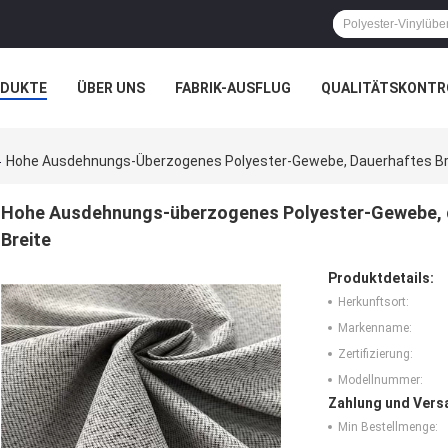
ODUKTE
ÜBER UNS
FABRIK-AUSFLUG
QUALITÄTSKONTR
N
FÄLLE
UNTERNEHMENSNACHRICHTEN
Hohe Ausdehnungs-Überzogenes Polyester-Gewebe, Dauerhaftes Bre
Hohe Ausdehnungs-überzogenes Polyester-Gewebe, d
Breite
Produktdetails:
Herkunftsort:
Markenname:
Zertifizierung:
Modellnummer:
Zahlung und Vers
Min Bestellmenge: