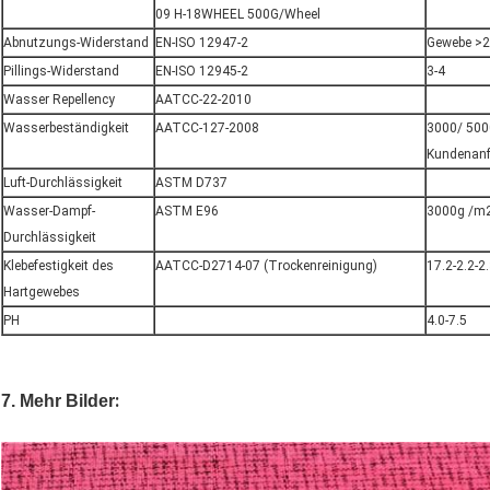
09 H-18WHEEL 500G/Wheel
Abnutzungs-Widerstand
EN-ISO 12947-2
Gewebe >2
Pillings-Widerstand
EN-ISO 12945-2
3-4
Wasser Repellency
AATCC-22-2010
Wasserbeständigkeit
AATCC-127-2008
3000/ 500
Kundenanf
Luft-Durchlässigkeit
ASTM D737
Wasser-Dampf-
ASTM E96
3000g /m2
Durchlässigkeit
Klebefestigkeit des
AATCC-D2714-07 (Trockenreinigung)
17.2-2.2-2.
Hartgewebes
PH
4.0-7.5
:
7.
Mehr Bilder