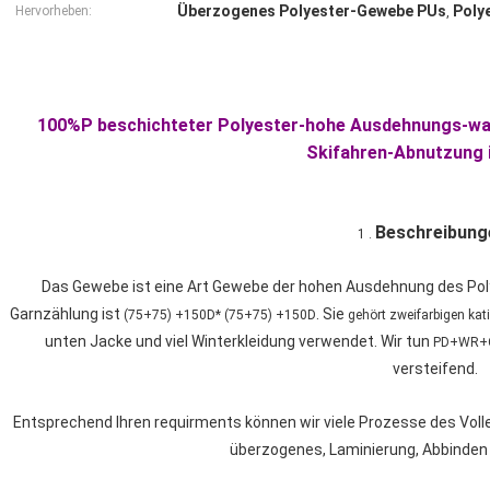
Überzogenes Polyester-Gewebe PUs
Poly
Hervorheben:
,
100%P beschichteter Polyester-hohe Ausdehnungs-was
Skifahren-Abnutzung 
Beschreibung
1 .
Das Gewebe ist eine Art Gewebe der hohen Ausdehnung des Polyes
Garnzählung ist
. Sie
(75+75) +150D* (75+75) +150D
gehört zweifarbigen ka
unten Jacke und viel Winterkleidung verwendet. Wir tun
PD+WR+C
versteifend.
Entsprechend Ihren requirments können wir viele Prozesse des Voll
überzogenes, Laminierung, Abbinden o