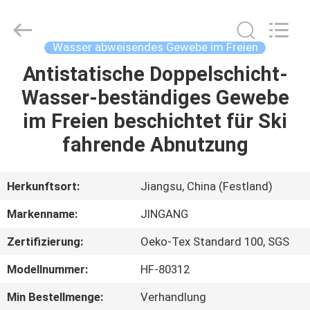
2025
Suzhou
Jingang
Textile
Co.,Ltd.
Wasser abweisendes Gewebe im Freien
All
Rights
Reserved.
Antistatische Doppelschicht-
HAUS
Wasser-beständiges Gewebe
PRODUKTE
im Freien beschichtet für Ski
fahrende Abnutzung
ÜBER
UNS
Herkunftsort:
Jiangsu, China (Festland)
Markenname:
JINGANG
FABRIK-
Zertifizierung:
Oeko-Tex Standard 100, SGS
AUSFLUG
Modellnummer:
HF-80312
QUALITÄTSKONTROLLE
Min Bestellmenge:
Verhandlung