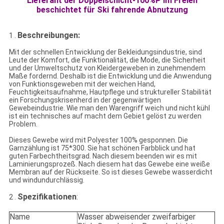
Lieferant der Doppelschicht-100%P im Freien
beschichtet für Ski fahrende Abnutzung
Beschreibungen:
1 .
Mit der schnellen Entwicklung der Bekleidungsindustrie, sind
Leute der Komfort, die Funktionalität, die Mode, die Sicherheit
und der Umweltschutz von Kleidergeweben in zunehmendem
Maße fordernd. Deshalb ist die Entwicklung und die Anwendung
von Funktionsgeweben mit der weichen Hand,
Feuchtigkeitsaufnahme, Hautpflege und struktureller Stabilität
ein Forschungskrisenherd in der gegenwärtigen
Gewebeindustrie. Wie man den Warengriff weich und nicht kühl
ist ein technisches auf macht dem Gebiet gelöst zu werden
Problem.
Dieses Gewebe wird mit Polyester 100% gesponnen. Die
Garnzählung ist 75*300. Sie hat schönen Farbblick und hat
guten Farbechtheitsgrad. Nach diesem beenden wir es mit
Laminierungsprozeß. Nach diesem hat das Gewebe eine weiße
Membran auf der Rückseite. So ist dieses Gewebe wasserdicht
und windundurchlässig.
Spezifikationen
:
2 .
Name
Wasser abweisender zweifarbiger