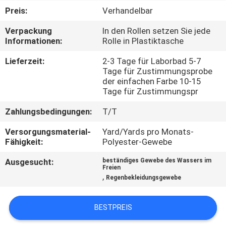
Preis:
Verhandelbar
TRETEN
Verpackung
In den Rollen setzen Sie jede
SIE
Informationen:
Rolle in Plastiktasche
MIT
Lieferzeit:
2-3 Tage für Laborbad 5-7
UNS
Tage für Zustimmungsprobe
der einfachen Farbe 10-15
IN
Tage für Zustimmungspr
VERBINDUNG
Zahlungsbedingungen:
T/T
Versorgungsmaterial-
Yard/Yards pro Monats-
NACHRICHTEN
Fähigkeit:
Polyester-Gewebe
Ausgesucht:
beständiges Gewebe des Wassers im
Freien
FÄLLE
,
Regenbekleidungsgewebe
COMPANY
BESTPREIS
NEWS