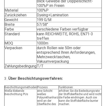
Blick-Gewebe der Doppelschicht-
100%P im Freien
Material
100%P
Zurückziehen
Dyeing+Lamination
Gewicht
199 G/M
Breite
57/58"
Farbe
verschiedene Farben verfügbar
Standard
kann REICHWEITE, ROHS, EN71-3
treffen
MOQ
1000m
Verpacken
durch Rollen wie 50m oder
entsprechend Ihren Anforderungen,
Mehrzwecktaschen,
Vakuumverpackung
Zahlungsbedingung
T/T
Über Beschichtungsverfahren:
3 .
Beschichtungsmethoden
Prozess
Funktionen
Weiße klebende
eine Schicht
erhöhen Sie die Bedeckungsrate
Beschichtung PUs
weißes
der Stoffoberfläche und wird nicht
Polyurethanharz
die Farbe eindringen. Auch sie
wird an der
kann die Stoffoberfläche bunter
Oberfläche des
machen.