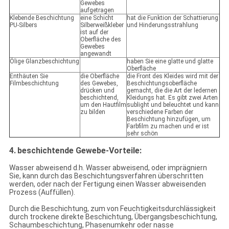
Gewebes
aufgetragen
Klebende Beschichtung
eine Schicht
hat die Funktion der Schattierung
PU-Silbers
Silberweißkleber
und Hinderungsstrahlung
ist auf der
Oberfläche des
Gewebes
angewandt
Ölige Glanzbeschichtung
haben Sie eine glatte und glatte
Oberfläche
Enthäuten Sie
die Oberfläche
die Front des Kleides wird mit der
Filmbeschichtung
des Gewebes,
Beschichtungsoberfläche
drücken und
gemacht, die die Art der ledernen
beschichtend,
Kleidungs hat. Es gibt zwei Arten
um den Hautfilm
sublight und beleuchtet und kann
zu bilden
verschiedene Farben der
Beschichtung hinzufügen, um
Farbfilm zu machen und er ist
sehr schön
4.
beschichtende Gewebe-
Vorteile:
Wasser abweisend d.h. Wasser abweisend, oder imprägniern
Sie, kann durch das Beschichtungsverfahren überschritten
werden, oder nach der Fertigung einen Wasser abweisenden
Prozess (Auffüllen).
Durch die Beschichtung, zum von Feuchtigkeitsdurchlässigkeit
durch trockene direkte Beschichtung, Übergangsbeschichtung,
Schaumbeschichtung, Phasenumkehr oder nasse