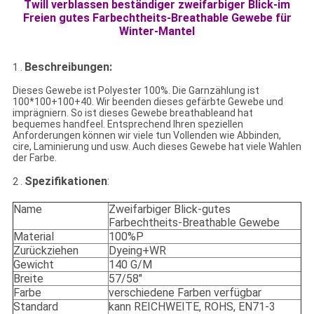
Twill verblassen beständiger zweifarbiger Blick-im
Freien gutes Farbechtheits-Breathable Gewebe für
Winter-Mantel
Beschreibungen:
1 .
Dieses Gewebe ist Polyester 100%. Die Garnzählung ist
100*100+100+40. Wir beenden dieses gefärbte Gewebe und
imprägniern. So ist dieses Gewebe breathableand hat
bequemes handfeel. Entsprechend Ihren speziellen
Anforderungen können wir viele tun Vollenden wie Abbinden,
cire, Laminierung und usw. Auch dieses Gewebe hat viele Wahlen
der Farbe.
Spezifikationen
:
2 .
Name
Zweifarbiger Blick-gutes
Farbechtheits-Breathable Gewebe
Material
100%P
Zurückziehen
Dyeing+WR
Gewicht
140 G/M
Breite
57/58"
Farbe
verschiedene Farben verfügbar
Standard
kann REICHWEITE, ROHS, EN71-3