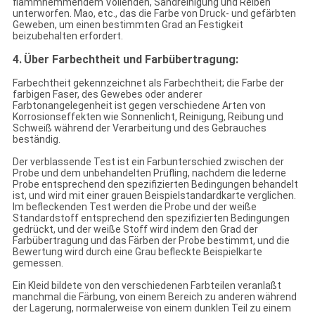
flammhemmendem Vollenden, Sandreinigung und Reiben
unterworfen. Mao, etc., das die Farbe von Druck- und gefärbten
Geweben, um einen bestimmten Grad an Festigkeit
beizubehalten erfordert.
4.
Über Farbechtheit und Farbübertragung:
Farbechtheit gekennzeichnet als Farbechtheit; die Farbe der
farbigen Faser, des Gewebes oder anderer
Farbtonangelegenheit ist gegen verschiedene Arten von
Korrosionseffekten wie Sonnenlicht, Reinigung, Reibung und
Schweiß während der Verarbeitung und des Gebrauches
beständig.
Der verblassende Test ist ein Farbunterschied zwischen der
Probe und dem unbehandelten Prüfling, nachdem die lederne
Probe entsprechend den spezifizierten Bedingungen behandelt
ist, und wird mit einer grauen Beispielstandardkarte verglichen.
Im befleckenden Test werden die Probe und der weiße
Standardstoff entsprechend den spezifizierten Bedingungen
gedrückt, und der weiße Stoff wird indem den Grad der
Farbübertragung und das Färben der Probe bestimmt, und die
Bewertung wird durch eine Grau befleckte Beispielkarte
gemessen.
Ein Kleid bildete von den verschiedenen Farbteilen veranlaßt
manchmal die Färbung, von einem Bereich zu anderen während
der Lagerung, normalerweise von einem dunklen Teil zu einem