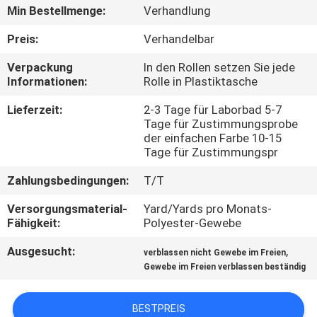
Min Bestellmenge:
Verhandlung
TRETEN
Preis:
Verhandelbar
SIE
Verpackung
In den Rollen setzen Sie jede
MIT
Informationen:
Rolle in Plastiktasche
UNS
Lieferzeit:
2-3 Tage für Laborbad 5-7
IN
Tage für Zustimmungsprobe
der einfachen Farbe 10-15
VERBINDUNG
Tage für Zustimmungspr
Zahlungsbedingungen:
T/T
NACHRICHTEN
Versorgungsmaterial-
Yard/Yards pro Monats-
Fähigkeit:
Polyester-Gewebe
FÄLLE
Ausgesucht:
,
verblassen nicht Gewebe im Freien
Gewebe im Freien verblassen beständig
COMPANY
NEWS
BESTPREIS