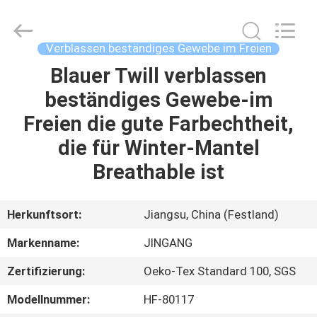
2025
Suzhou
Jingang
Textile
Co.,Ltd.
Verblassen beständiges Gewebe im Freien
All
Rights
Reserved.
Blauer Twill verblassen
HAUS
beständiges Gewebe-im
PRODUKTE
Freien die gute Farbechtheit,
die für Winter-Mantel
ÜBER
Breathable ist
UNS
Herkunftsort:
Jiangsu, China (Festland)
FABRIK-
Markenname:
JINGANG
AUSFLUG
Zertifizierung:
Oeko-Tex Standard 100, SGS
QUALITÄTSKONTROLLE
Modellnummer:
HF-80117