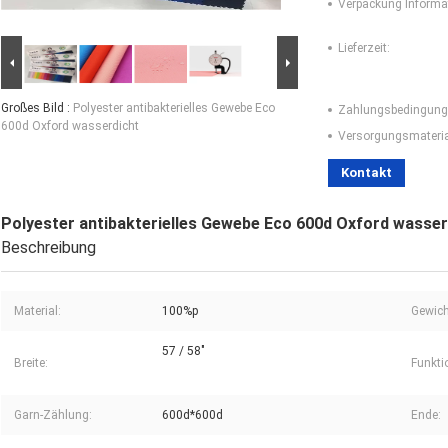
Verpackung Informa
Lieferzeit:
Großes Bild :
Polyester antibakterielles Gewebe Eco
Zahlungsbedingung
600d Oxford wasserdicht
Versorgungsmaterial
Kontakt
Polyester antibakterielles Gewebe Eco 600d Oxford wasser
Beschreibung
Material:
100%p
Gewich
57 / 58"
Breite:
Funkti
Garn-Zählung:
600d*600d
Ende: