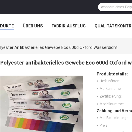
ODUKTE
ÜBER UNS
FABRIK-AUSFLUG
QUALITÄTSKONTR
N
FÄLLE
UNTERNEHMENSNACHRICHTEN
lyester Antibakterielles Gewebe Eco 600d Oxford Wasserdicht
Polyester antibakterielles Gewebe Eco 600d Oxford 
Produktdetails:
Herkunftsort:
Markenname:
Zertifizierung:
Modellnummer:
Zahlung und Vers
Min Bestellmenge:
Preis: