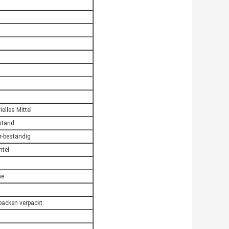
ielles Mittel
stand
r-beständig
tel
ne
packen verpackt.