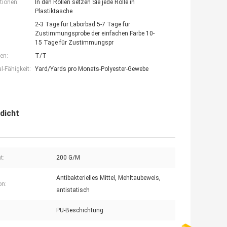
tionen:
In den Rollen setzen Sie jede Rolle in
Plastiktasche
2-3 Tage für Laborbad 5-7 Tage für
Zustimmungsprobe der einfachen Farbe 10-
15 Tage für Zustimmungspr
en:
T/T
-Fähigkeit:
Yard/Yards pro Monats-Polyester-Gewebe
dicht
t:
200 G/M
Antibakterielles Mittel, Mehltaubeweis,
on:
antistatisch
PU-Beschichtung