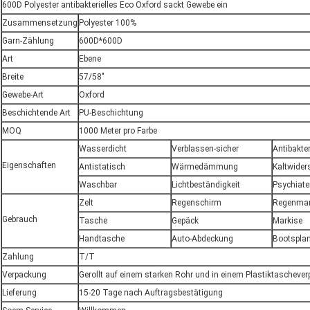
600D Polyester antibakterielles Eco Oxford sackt Gewebe ein
Zusammensetzung
Polyester 100%
Garn-Zählung
600D*600D
Art
Ebene
Breite
57/58"
Gewebe-Art
Oxford
Beschichtende Art
PU-Beschichtung
MOQ
1000 Meter pro Farbe
Wasserdicht
Verblassen-sicher
Antibakter
Eigenschaften
Antistatisch
Wärmedämmung
Kaltwider
Waschbar
Lichtbeständigkeit
Psychiate
Zelt
Regenschirm
Regenman
Gebrauch
Tasche
Gepäck
Markise
Handtasche
Auto-Abdeckung
Bootspla
Zahlung
T/T
Verpackung
Gerollt auf einem starken Rohr und in einem Plastiktaschever
Lieferung
15-20 Tage nach Auftragsbestätigung