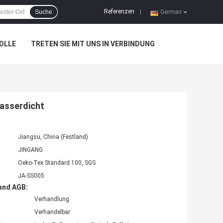
Referenzen
Suche
|
German
OLLE
TRETEN SIE MIT UNS IN VERBINDUNG
wasserdicht
Jiangsu, China (Festland)
JINGANG
Oeko-Tex Standard 100, SGS
JA-SS005
and AGB:
Verhandlung
Verhandelbar