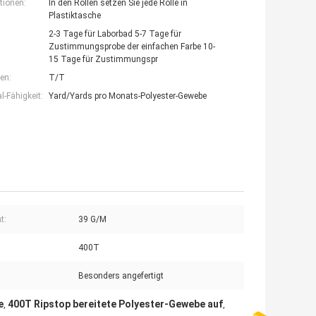
tionen:
In den Rollen setzen Sie jede Rolle in
Plastiktasche
2-3 Tage für Laborbad 5-7 Tage für
Zustimmungsprobe der einfachen Farbe 10-
15 Tage für Zustimmungspr
en:
T/T
-Fähigkeit:
Yard/Yards pro Monats-Polyester-Gewebe
t:
39 G/M
400T
Besonders angefertigt
e
400T Ripstop bereitete Polyester-Gewebe auf
,
,