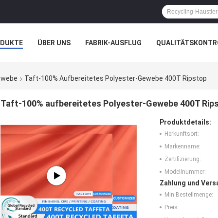
ODUKTE
ÜBER UNS
FABRIK-AUSFLUG
QUALITÄTSKONTR
N
FÄLLE
UNTERNEHMENSNACHRICHTEN
Gewebe
Taft-100% Aufbereitetes Polyester-Gewebe 400T Ripstop
Taft-100% aufbereitetes Polyester-Gewebe 400T Rip
Produktdetails:
Herkunftsort:
Markenname:
Zertifizierung:
Modellnummer:
Zahlung und Vers
Min Bestellmenge:
Preis: