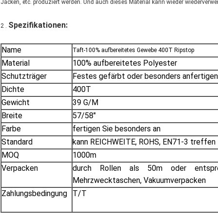
Jacken, etc. produziert werden. Und auch dieses Material kann wieder wiederverwe
Spezifikationen
:
2 .
Name
Taft-100% aufbereitetes Gewebe 400T Ripstop
Material
100% aufbereitetes Polyester
Schutzträger
Festes gefärbt oder besonders anfertigen
Dichte
400T
Gewicht
39 G/M
Breite
57/58"
Farbe
fertigen Sie besonders an
Standard
kann REICHWEITE, ROHS, EN71-3 treffen
MOQ
1000m
Verpacken
durch Rollen als 50m oder entspre
Mehrzwecktaschen, Vakuumverpacken
Zahlungsbedingung
T/T