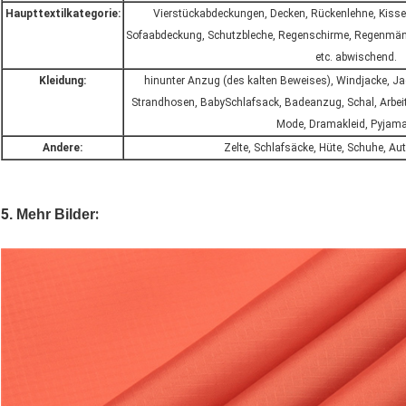
Haupttextilkategorie:
Vierstückabdeckungen, Decken, Rückenlehne, Kissen,
Sofaabdeckung, Schutzbleche, Regenschirme, Regenmänt
etc. abwischend.
Kleidung:
hinunter Anzug (des kalten Beweises), Windjacke, Ja
Strandhosen, BabySchlafsack, Badeanzug, Schal, Arbeit
Mode, Dramakleid, Pyjamas
Andere:
Zelte, Schlafsäcke, Hüte, Schuhe, Au
5
:
.
Mehr Bilder