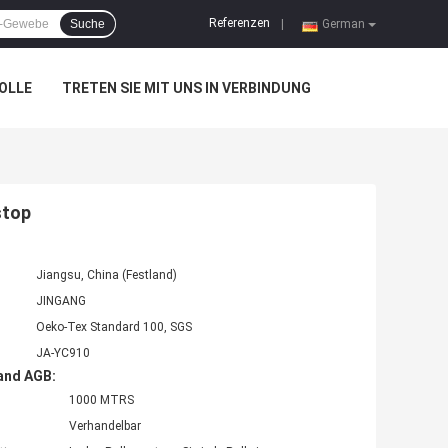
Referenzen
Suche
|
German
OLLE
TRETEN SIE MIT UNS IN VERBINDUNG
stop
Jiangsu, China (Festland)
JINGANG
Oeko-Tex Standard 100, SGS
JA-YC910
and AGB:
1000 MTRS
Verhandelbar