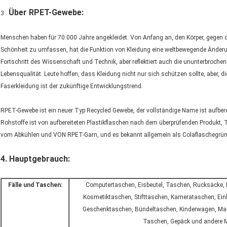
Über RPET-Gewebe:
3 .
Menschen haben für 70.000 Jahre angekleidet. Von Anfang an, den Körper, gegen 
Schönheit zu umfassen, hat die Funktion von Kleidung eine weltbewegende Änderun
Fortschritt des Wissenschaft und Technik, aber reflektiert auch die ununterbroche
Lebensqualität. Leute hoffen, dass Kleidung nicht nur sich schützen sollte, aber,
Faserkleidung ist der zukünftige Entwicklungstrend.
RPET-Gewebe ist ein neuer Typ Recycled Gewebe, der vollständige Name ist aufbere
Rohstoffe ist von aufbereiteten Plastikflaschen nach dem überprüfenden Produkt, 
vom Abkühlen und VON RPET-Garn, und es bekannt allgemein als Colaflaschegrün
4. Hauptgebrauch:
Fälle und Taschen:
Computertaschen, Eisbeutel, Taschen, Rucksäcke, R
Kosmetiktaschen, Stifttaschen, Kamerataschen, Ei
Geschenktaschen, Bündeltaschen, Kinderwagen, Ma
Taschen, Gepäck und andere Ma