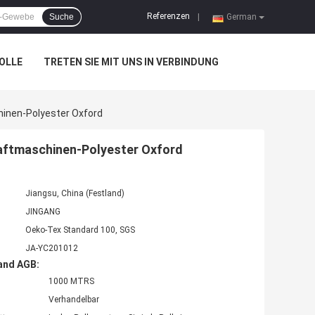
Referenzen
Suche
|
German
OLLE
TRETEN SIE MIT UNS IN VERBINDUNG
hinen-Polyester Oxford
haftmaschinen-Polyester Oxford
Jiangsu, China (Festland)
JINGANG
Oeko-Tex Standard 100, SGS
JA-YC201012
and AGB:
1000 MTRS
Verhandelbar