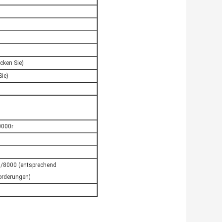
icken Sie)
Sie)
0000r
/8000 (entsprechend
rderungen)