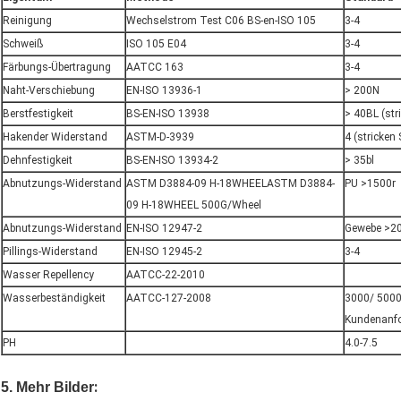
Reinigung
Wechselstrom Test C06 BS-en-ISO 105
3-4
Schweiß
ISO 105 E04
3-4
Färbungs-Übertragung
AATCC 163
3-4
Naht-Verschiebung
EN-ISO 13936-1
> 200N
Berstfestigkeit
BS-EN-ISO 13938
> 40BL (str
Hakender Widerstand
ASTM-D-3939
4 (stricken 
Dehnfestigkeit
BS-EN-ISO 13934-2
> 35bl
Abnutzungs-Widerstand
ASTM D3884-09 H-18WHEELASTM D3884-
PU >1500r
09 H-18WHEEL 500G/Wheel
Abnutzungs-Widerstand
EN-ISO 12947-2
Gewebe >2
Pillings-Widerstand
EN-ISO 12945-2
3-4
Wasser Repellency
AATCC-22-2010
Wasserbeständigkeit
AATCC-127-2008
3000/ 5000
Kundenanfo
PH
4.0-7.5
:
5. Mehr Bilder