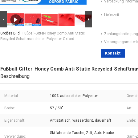
Verpackung Informa
Lieferzeit:
Großes Bild :
Fußball-Gitter-Honey Comb Anti Static
Zahlungsbedingung
Recycled-Schaftmaschinen-Polyester Oxford
Versorgungsmaterial
Kontakt
Fußball-Gitter-Honey Comb Anti Static Recycled-Schaftma
Beschreibung
Material:
100% aufbereitetes Polyester
Gewich
Breite:
57 / 58"
Art:
Eigenschaft:
Antistatisch, wasserdicht, dauerhaft
Ende:
Ski fahrende Tasche, Zelt, Auto-Haube,
Verwendung:
Garn-Z