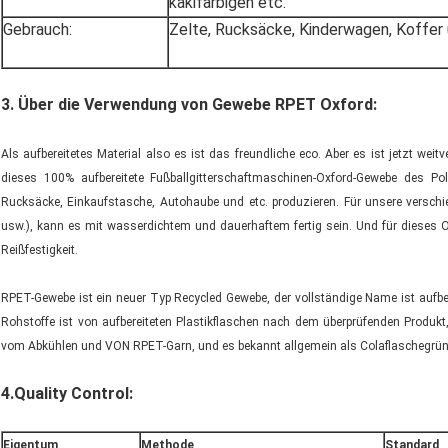
kakifarbigen etc.
Gebrauch:
Zelte, Rucksäcke, Kinderwagen, Koffer 
3.
Über die Verwendung von Gewebe RPET Oxford:
Als aufbereitetes Material also es ist das freundliche eco. Aber es ist jetzt weit
dieses 100% aufbereitete Fußballgitterschaftmaschinen-Oxford-Gewebe des Po
Rucksäcke, Einkaufstasche, Autohaube und etc. produzieren. Für unsere versch
usw.), kann es mit wasserdichtem und dauerhaftem fertig sein. Und für dieses O
Reißfestigkeit.
RPET-Gewebe ist ein neuer Typ Recycled Gewebe, der vollständige Name ist aufbe
Rohstoffe ist von aufbereiteten Plastikflaschen nach dem überprüfenden Produkt
vom Abkühlen und VON RPET-Garn, und es bekannt allgemein als Colaflaschegrün
4.Quality Control:
Eigentum
Methode
Standard