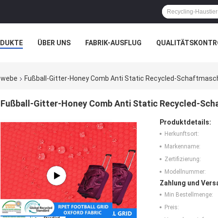
ODUKTE
ÜBER UNS
FABRIK-AUSFLUG
QUALITÄTSKONTR
N
FÄLLE
UNTERNEHMENSNACHRICHTEN
Gewebe
Fußball-Gitter-Honey Comb Anti Static Recycled-Schaftmasc
Fußball-Gitter-Honey Comb Anti Static Recycled-Sc
Produktdetails:
Herkunftsort:
Markenname:
Zertifizierung:
Modellnummer:
Zahlung und Vers
Min Bestellmenge:
Preis: