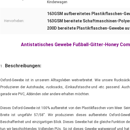
Kinderwagen
163GSM aufbereitetes Plastikflaschen-G
163GSM bereitete Schaftmaschinen-Polyes
Hervorheben:
200D bereitete Plastikflaschen-Gewebe au
Antistatisches Gewebe Fußball-Gitter-Honey Com
Beschreibungen:
1 .
Oxford-Gewebe ist in unserem Alltagsleben weitverbreitet.
Wie unsere Rucksäcke
Produzieren der Autohaube, -rucksacks, -Einkaufstasche und -etc. passend. Auch
gerade wie PVC, Abbinden oder andere erhalten möchten.
Dieses Oxford-Gewebe ist 100% aufbereitet von den Plastikflaschen vom Meer. Se
Breite ist ungefähr 57/58". Wir produzieren dieses aufbereitete Oxford-Geweb
Beschaffenheit und einzigartigen Blick. Dieses Gewebe hat die gleiche Funktion
tun wir beschichtendes Vollenden PUs. So ist dieses Gewebe watweproof und hat g