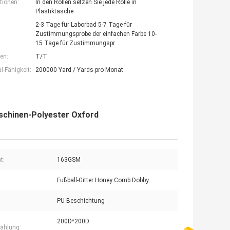
tionen:
In den Rollen setzen Sie jede Rolle in
Plastiktasche
2-3 Tage für Laborbad 5-7 Tage für
Zustimmungsprobe der einfachen Farbe 10-
15 Tage für Zustimmungspr
en:
T/T
-Fähigkeit:
200000 Yard / Yards pro Monat
schinen-Polyester Oxford
t:
163GSM
Fußball-Gitter Honey Comb Dobby
PU-Beschichtung
200D*200D
ählung: