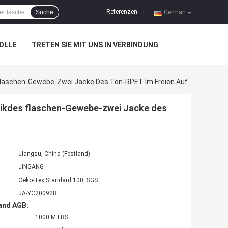
Referenzen
Suche
|
German
OLLE
TRETEN SIE MIT UNS IN VERBINDUNG
Flaschen-Gewebe-Zwei Jacke Des Ton-RPET Im Freien Auf
tikdes flaschen-Gewebe-zwei Jacke des
Jiangsu, China (Festland)
JINGANG
Oeko-Tex Standard 100, SGS
JA-YC200928
and AGB:
1000 MTRS