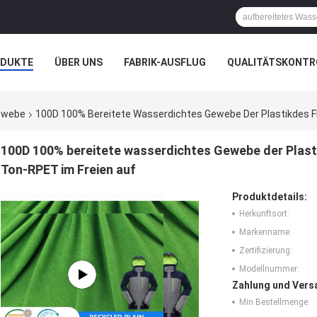
ODUKTE
ÜBER UNS
FABRIK-AUSFLUG
QUALITÄTSKONTR
N
FÄLLE
UNTERNEHMENSNACHRICHTEN
Gewebe
100D 100% Bereitete Wasserdichtes Gewebe Der Plastikdes 
100D 100% bereitete wasserdichtes Gewebe der Plas
Ton-RPET im Freien auf
Produktdetails:
Herkunftsort:
Markenname:
Zertifizierung:
Modellnummer:
Zahlung und Vers
Min Bestellmenge: