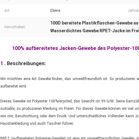
Art:
Ebene
Jahres
100D bereitete Plastikflaschen-Gewebe au
Hervorheben:
Wasserdichtes Gewebe RPET-Jacke im Fre
100% aufbereitetes Jacken-Gewebe des Polyester-100
1 .
Beschreibungen:
Wir möchten eine Art Gewebe finden, das umweltfreundlich ist. So produzieren 
aufbereitet wird.
Dieses Gewebe ist Polyester 100%recycled, das Gewicht ist 99 G/M. Seine Garnzähl
suitiable, zu produzieren Kleidung im Freien. Für dieses Gewebe können wir viel 
wie cire, Beschichtung oder dem Druck. Und unterschiedliches Vollenden kann zu
Haustierkleidung und auch Taschen führen.
RPET (aufbereitetes Polyester-Gewebe) ist eine Art umweltfreundliches Gewebe, 