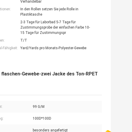
Verhandelbar
tionen:
In den Rollen setzen Sie jede Rolle in
Plastiktasche
2-3 Tage für Laborbad 5-7 Tage für
Zustimmungsprobe der einfachen Farbe 10-
15 Tage für Zustimmungspr
en:
T/T
-Fähigkeit:
Yard/Yards pro Monats-Polyester-Gewebe
s flaschen-Gewebe-zwei Jacke des Ton-RPET
t:
99 G/M
g:
100D*100D
besonders angefertigt