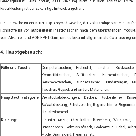
Lebensqualität. Leute hoffen, dass Kleidung nicht nur sich schützen sollte
Faserkleidung ist der zukünftige Entwicklungstrend.
RPET-Gewebe ist ein neuer Typ Recycled Gewebe, der vollständige Name ist aufbe
Rohstoffe ist von aufbereiteten Plastikflaschen nach dem überprüfenden Produkt
vom Abkühlen und VON RPET-Garn, und es bekannt allgemein als Colaflaschegrün
4. Hauptgebrauch:
Fälle und Taschen:
Computertaschen, Eisbeutel, Taschen, Rucksäcke,
Kosmetiktaschen, Stifttaschen, Kamerataschen, E
Geschenktaschen, Bündeltaschen, Kinderwagen, M
Taschen, Gepäck und andere Materialien;
Haupttextilkategorie:
Vierstückabdeckungen, Decken, Rückenlehne, Kissen
Sofaabdeckung, Schutzbleche, Regenschirme, Regenmänt
etc. abwischend.
Kleidung:
hinunter Anzug (des kalten Beweises), Windjacke, Ja
Strandhosen, BabySchlafsack, Badeanzug, Schal, Arbei
Mode, Dramakleid, Pyjamas, etc.