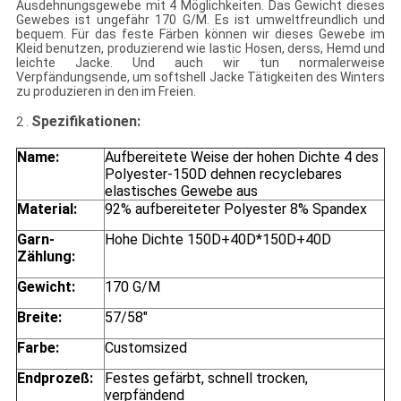
Ausdehnungsgewebe mit 4 Möglichkeiten. Das Gewicht dieses
Gewebes ist ungefähr 170 G/M. Es ist umweltfreundlich und
bequem. Für das feste Färben können wir dieses Gewebe im
Kleid benutzen, produzierend wie lastic Hosen, derss, Hemd und
leichte Jacke. Und auch wir tun normalerweise
Verpfändungsende, um softshell Jacke Tätigkeiten des Winters
zu produzieren in den im Freien.
Spezifikationen
:
2 .
Name:
Aufbereitete Weise der hohen Dichte 4 des
Polyester-150D dehnen recyclebares
elastisches Gewebe aus
Material:
92% aufbereiteter Polyester 8% Spandex
Garn-
Hohe Dichte 150D+40D*150D+40D
Zählung:
Gewicht:
170 G/M
Breite:
57/58"
Farbe:
Customsized
Endprozeß:
Festes gefärbt, schnell trocken,
verpfändend