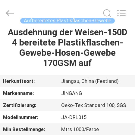
2026
Suzhou
Jingang
Textile
Co.,Ltd.
Aufbereitetes Plastikflaschen-Gewebe
All
Rights
Reserved.
Ausdehnung der Weisen-150D
HAUS
4 bereitete Plastikflaschen-
PRODUKTE
Gewebe-Hosen-Gewebe
170GSM auf
ÜBER
UNS
Herkunftsort:
Jiangsu, China (Festland)
Markenname:
JINGANG
FABRIK-
Zertifizierung:
Oeko-Tex Standard 100, SGS
AUSFLUG
Modellnummer:
JA-DRL015
QUALITÄTSKONTROLLE
Min Bestellmenge:
Mtrs 1000/Farbe