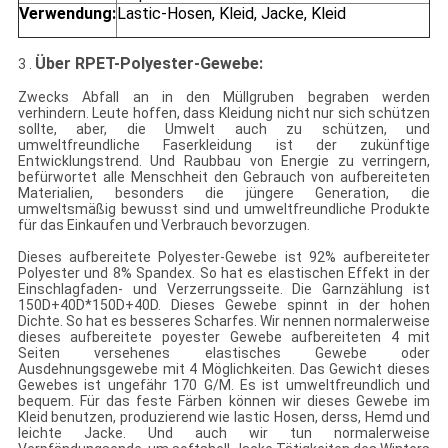
Verwendung:
Lastic-Hosen, Kleid, Jacke, Kleid
Über RPET-Polyester-Gewebe:
3 .
Zwecks Abfall an in den Müllgruben begraben werden
verhindern. Leute hoffen, dass Kleidung nicht nur sich schützen
sollte, aber, die Umwelt auch zu schützen, und
umweltfreundliche Faserkleidung ist der zukünftige
Entwicklungstrend. Und Raubbau von Energie zu verringern,
befürwortet alle Menschheit den Gebrauch von aufbereiteten
Materialien, besonders die jüngere Generation, die
umweltsmäßig bewusst sind und umweltfreundliche Produkte
für das Einkaufen und Verbrauch bevorzugen.
Dieses aufbereitete Polyester-Gewebe ist 92% aufbereiteter
Polyester und 8% Spandex. So hat es elastischen Effekt in der
Einschlagfaden- und Verzerrungsseite. Die Garnzählung ist
150D+40D*150D+40D. Dieses Gewebe spinnt in der hohen
Dichte. So hat es besseres Scharfes. Wir nennen normalerweise
dieses aufbereitete poyester Gewebe aufbereiteten 4 mit
Seiten versehenes elastisches Gewebe oder
Ausdehnungsgewebe mit 4 Möglichkeiten. Das Gewicht dieses
Gewebes ist ungefähr 170 G/M. Es ist umweltfreundlich und
bequem. Für das feste Färben können wir dieses Gewebe im
Kleid benutzen, produzierend wie lastic Hosen, derss, Hemd und
leichte Jacke. Und auch wir tun normalerweise