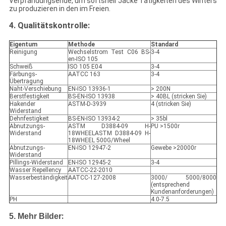
Verpfändungsende, um softshell Jacke Tätigkeiten des Winters
zu produzieren in den im Freien.
4. Qualitätskontrolle:
Eigentum
Methode
Standard
Reinigung
Wechselstrom Test C06 BS-
3-4
en-ISO 105
Schweiß
ISO 105 E04
3-4
Färbungs-
AATCC 163
3-4
Übertragung
Naht-Verschiebung
EN-ISO 13936-1
> 200N
Berstfestigkeit
BS-EN-ISO 13938
> 40BL (stricken Sie)
Hakender
ASTM-D-3939
4 (stricken Sie)
Widerstand
Dehnfestigkeit
BS-EN-ISO 13934-2
> 35bl
Abnutzungs-
ASTM D3884-09 H-
PU >1500r
Widerstand
18WHEELASTM D3884-09 H-
18WHEEL 500G/Wheel
Abnutzungs-
EN-ISO 12947-2
Gewebe >20000r
Widerstand
Pillings-Widerstand
EN-ISO 12945-2
3-4
Wasser Repellency
AATCC-22-2010
Wasserbeständigkeit
AATCC-127-2008
3000/ 5000/8000
(entsprechend
Kundenanforderungen)
PH
4.0-7.5
:
5. Mehr Bilder