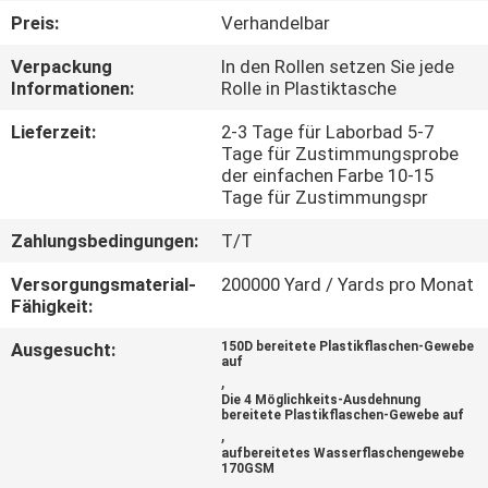
Preis:
Verhandelbar
TRETEN
Verpackung
In den Rollen setzen Sie jede
SIE
Informationen:
Rolle in Plastiktasche
MIT
Lieferzeit:
2-3 Tage für Laborbad 5-7
UNS
Tage für Zustimmungsprobe
der einfachen Farbe 10-15
IN
Tage für Zustimmungspr
VERBINDUNG
Zahlungsbedingungen:
T/T
Versorgungsmaterial-
200000 Yard / Yards pro Monat
NACHRICHTEN
Fähigkeit:
Ausgesucht:
150D bereitete Plastikflaschen-Gewebe
auf
FÄLLE
,
Die 4 Möglichkeits-Ausdehnung
bereitete Plastikflaschen-Gewebe auf
,
COMPANY
aufbereitetes Wasserflaschengewebe
170GSM
NEWS