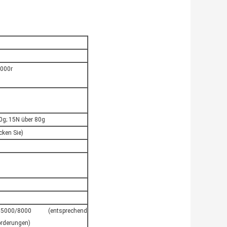
000r
0g; 15N über 80g
cken Sie)
000/8000 (entsprechend
rderungen)