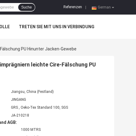
Referenzen
Suche
|
German
OLLE
TRETEN SIE MIT UNS IN VERBINDUNG
e-Fälschung PU Hinunter Jacken-Gewebe
mprägniern leichte Cire-Fälschung PU
Jiangsu, China (Festland)
JINGANG
GRS , Oeko-Tex Standard 100, SGS
JA-210218
and AGB:
1000 MTRS