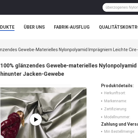
ODUKTE
ÜBER UNS
FABRIK-AUSFLUG
QUALITÄTSKONTR
N
FÄLLE
UNTERNEHMENSNACHRICHTEN
nzendes Gewebe-Materielles Nylonpolyamid Imprägniern Leichte Cir
100% glänzendes Gewebe-materielles Nylonpolyamid i
hinunter Jacken-Gewebe
Produktdetails:
Herkunftsort:
Markenname:
Zertifizierung:
Modellnummer:
Zahlung und Vers
Min Bestellmenge: