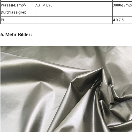
Wasser-Dampf-
ASTM E96
3000g /m2/
Durchlässigkeit
PH
4.0-7.5
6. Mehr Bilder: