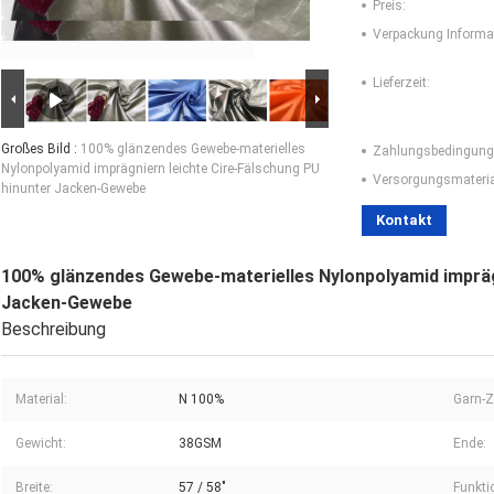
Preis:
Verpackung Informa
Lieferzeit:
Großes Bild :
100% glänzendes Gewebe-materielles
Zahlungsbedingung
Nylonpolyamid imprägniern leichte Cire-Fälschung PU
Versorgungsmaterial
hinunter Jacken-Gewebe
Kontakt
100% glänzendes Gewebe-materielles Nylonpolyamid imprägn
Jacken-Gewebe
Beschreibung
Material:
N 100%
Garn-Z
Gewicht:
38GSM
Ende:
Breite:
57 / 58"
Funkti