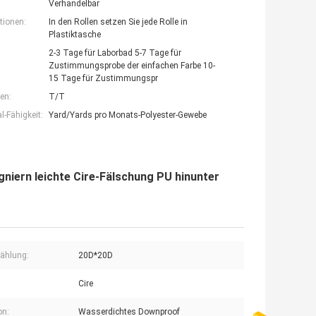
Verhandelbar
tionen:
In den Rollen setzen Sie jede Rolle in
Plastiktasche
2-3 Tage für Laborbad 5-7 Tage für
Zustimmungsprobe der einfachen Farbe 10-
15 Tage für Zustimmungspr
en:
T/T
-Fähigkeit:
Yard/Yards pro Monats-Polyester-Gewebe
iern leichte Cire-Fälschung PU hinunter
ählung:
20D*20D
Cire
on:
Wasserdichtes Downproof