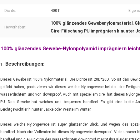
Dichte:
400T
Eigens
100% glänzendes Gewebenylonmaterial
Gl
,
Hervorheben:
Cire-Fälschung PU imprägniern hinunter 
100% glänzendes Gewebe-Nylonpolyamid imprägniern leich
Beschreibungen:
1 .
Dieses Gewebe ist 100% Nylonmaterial. Die Dichte ist 20D*20D. So ist das Gewi
gefärbt haben, produzieren wir dieses weiche Nylongewebe bei der cire Fertig
wasserdichtem und von downproof. Auch mit speziellem cire, hat dieses Nylongew
PU. Das Gewebe hat weiches und bequemes handfeel. Es gibt eine breite A
Leichtgewichtler hinunter Jacke oder Weste im Winter.
Dieses weiche Nylongewebe ist super glänzender Blick, und wegen des spezi
handfeel. Nach cire Vollenden ist dieses Nylongewebe downproof. Viele unserer
handfeel und die Funktion des wasserdichten downproof macht ihre Kleider attrakti