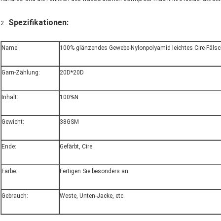
Spezifikationen:
2 .
Name:
100% glänzendes Gewebe-Nylonpolyamid leichtes Cire-Fäls
Garn-Zählung:
20D*20D
Inhalt:
100%N
Gewicht:
38GSM
Ende:
Gefärbt, Cire
Farbe:
Fertigen Sie besonders an
Gebrauch:
Weste, Unten-Jacke, etc.