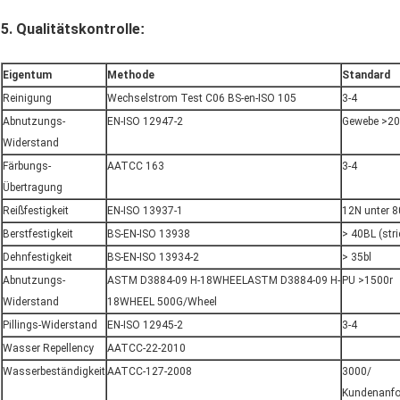
5
. Qualitätskontrolle
:
Eigentum
Methode
Standard
Reinigung
Wechselstrom Test C06 BS-en-ISO 105
3-4
Abnutzungs-
EN-ISO 12947-2
Gewebe >20
Widerstand
Färbungs-
AATCC 163
3-4
Übertragung
Reißfestigkeit
EN-ISO 13937-1
12N unter 8
Berstfestigkeit
BS-EN-ISO 13938
> 40BL (stri
Dehnfestigkeit
BS-EN-ISO 13934-2
> 35bl
Abnutzungs-
ASTM D3884-09 H-18WHEELASTM D3884-09 H-
PU >1500r
Widerstand
18WHEEL 500G/Wheel
Pillings-Widerstand
EN-ISO 12945-2
3-4
Wasser Repellency
AATCC-22-2010
Wasserbeständigkeit
AATCC-127-2008
3000/ 5
Kundenanfo