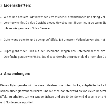
Eigenschaften:
3 .
Weich und bequem. Wir verwenden verschiedene Färbemethoden und ciring Vollen
Leichtgewichtler. Da das Gewicht dieses Gewebes nur 38gsm ist, also wenn Sie
gibt es wie gerade ein Stück Gewebe.
Guter wasserdichter und downproof Effekt. Mit unserem Vollenden von cire, ha
Super glänzender Blick auf der Oberfläche. Wegen des unterschiedlichen cir
Oberfläche gerade wie PU.So, das dieses Gewebe attraktiver als die normalen Ge
Anwendungen:
4 .
Dieses Nylongewebe wird in vielen Kleidern, wie unten Jacke, aufgefüllte Jacke
seines super glänzenden Blickes und weichen handfeel wird es von vielen unse
Effekt zu erhalten, tun wir wasserdichtes und cire Ende. So wird dieses leichte 
und Nordeuropa exportiert.