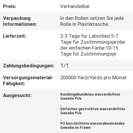
Preis:
Verhandelbar
TRETEN
Verpackung
In den Rollen setzen Sie jede
SIE
Informationen:
Rolle in Plastiktasche
MIT
Lieferzeit:
2-3 Tage für Laborbad 5-7
UNS
Tage für Zustimmungsprobe
der einfachen Farbe 10-15
IN
Tage für Zustimmungspr
VERBINDUNG
Zahlungsbedingungen:
T/T
Versorgungsmaterial-
200000 Yard/Yards pro Monat
NACHRICHTEN
Fähigkeit:
Ausgesucht:
Kundengebundenes wasserdichtes
Gewebe PUs
FÄLLE
,
Einfaches gestricktes wasserdichtes
Gewebe PUs
,
COMPANY
PU beschichtete wasserabweisendes
Gewebe im Freien
NEWS