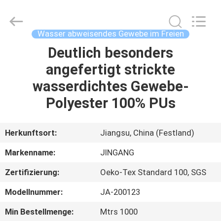
2026
Suzhou
Jingang
Textile
Co.,Ltd.
Wasser abweisendes Gewebe im Freien
All
Rights
Reserved.
Deutlich besonders
HAUS
angefertigt strickte
PRODUKTE
wasserdichtes Gewebe-
Polyester 100% PUs
ÜBER
UNS
Herkunftsort:
Jiangsu, China (Festland)
Markenname:
JINGANG
FABRIK-
Zertifizierung:
Oeko-Tex Standard 100, SGS
AUSFLUG
Modellnummer:
JA-200123
QUALITÄTSKONTROLLE
Min Bestellmenge:
Mtrs 1000