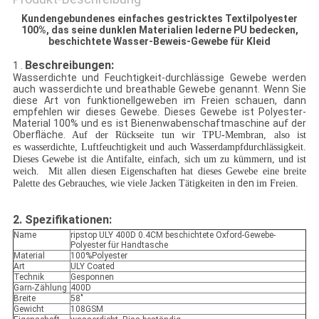
Kundengebundenes einfaches gestricktes Textilpolyester
100%, das seine dunklen Materialien lederne PU bedecken,
beschichtete Wasser-Beweis-Gewebe für Kleid
Beschreibungen:
1 .
Wasserdichte und Feuchtigkeit-durchlässige Gewebe werden
auch wasserdichte und breathable Gewebe genannt.
Wenn Sie
diese Art von funktionellgeweben im Freien schauen, dann
empfehlen wir dieses Gewebe. Dieses Gewebe ist Polyester-
Material 100% und es ist Bienenwabenschaftmaschine auf der
Oberfläche.
Auf der Rückseite tun wir TPU-Membran, also ist
es wasserdichte, Luftfeuchtigkeit und auch Wasserdampfdurchlässigkeit.
Dieses Gewebe ist die Antifalte, einfach, sich um zu kümmern, und ist
weich. Mit allen diesen Eigenschaften hat dieses Gewebe eine breite
den
Palette des Gebrauches, wie viele Jacken
Tätigkeiten in
im Freien.
2.
Spezifikationen:
Name
ripstop ULY 400D 0.4CM beschichtete Oxford-Gewebe-
Polyester für Handtasche
Material
100%Polyester
Art
ULY Coated
Technik
Gesponnen
Garn-Zählung
400D
Breite
58"
Gewicht
108GSM