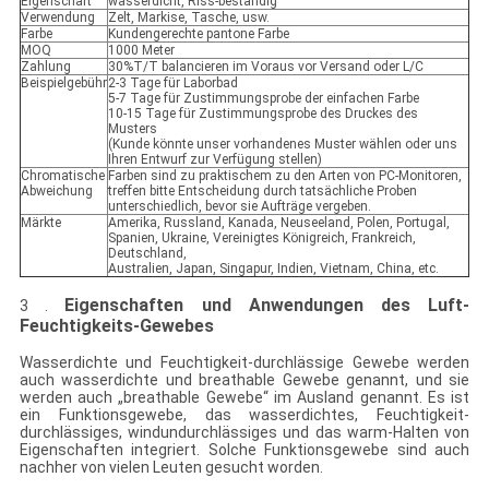
Eigenschaft
wasserdicht, Riss-beständig
Verwendung
Zelt, Markise, Tasche, usw.
Farbe
Kundengerechte pantone Farbe
MOQ
1000 Meter
Zahlung
30%T/T balancieren im Voraus vor Versand oder L/C
Beispielgebühr
2-3 Tage für Laborbad
5-7 Tage für Zustimmungsprobe der einfachen Farbe
10-15 Tage für Zustimmungsprobe des Druckes des
Musters
(Kunde könnte unser vorhandenes Muster wählen oder uns
Ihren Entwurf zur Verfügung stellen)
Chromatische
Farben sind zu praktischem zu den Arten von PC-Monitoren,
Abweichung
treffen bitte Entscheidung durch tatsächliche Proben
unterschiedlich, bevor sie Aufträge vergeben.
Märkte
Amerika, Russland, Kanada, Neuseeland, Polen, Portugal,
Spanien, Ukraine, Vereinigtes Königreich, Frankreich,
Deutschland,
Australien, Japan, Singapur, Indien, Vietnam, China, etc.
Eigenschaften und
Anwendungen
des Luft-
3 .
Feuchtigkeits-
Gewebes
Wasserdichte und Feuchtigkeit-durchlässige Gewebe werden
auch wasserdichte und breathable Gewebe genannt, und sie
werden auch „breathable Gewebe“ im Ausland genannt. Es ist
ein Funktionsgewebe, das wasserdichtes, Feuchtigkeit-
durchlässiges, windundurchlässiges und das warm-Halten von
Eigenschaften integriert. Solche Funktionsgewebe sind auch
nachher von vielen Leuten gesucht worden.